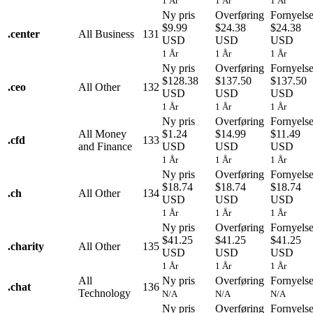
1 År
1 År
1 År
Ny pris
Overføring
Fornyels
$9.99
$24.38
$24.38
.
center
All Business
131
USD
USD
USD
1 År
1 År
1 År
Ny pris
Overføring
Fornyels
$128.38
$137.50
$137.50
.
ceo
All Other
132
USD
USD
USD
1 År
1 År
1 År
Ny pris
Overføring
Fornyels
All Money
$1.24
$14.99
$11.49
.
cfd
133
and Finance
USD
USD
USD
1 År
1 År
1 År
Ny pris
Overføring
Fornyels
$18.74
$18.74
$18.74
.
ch
All Other
134
USD
USD
USD
1 År
1 År
1 År
Ny pris
Overføring
Fornyels
$41.25
$41.25
$41.25
.
charity
All Other
135
USD
USD
USD
1 År
1 År
1 År
All
Ny pris
Overføring
Fornyels
.
chat
136
Technology
N/A
N/A
N/A
Ny pris
Overføring
Fornyels