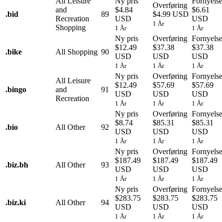
All Leisure
Ny pris
Fornyels
Overføring
and
$4.84
$6.61
.
bid
89
$4.99 USD
Recreation
USD
USD
1 År
Shopping
1 År
1 År
Ny pris
Overføring
Fornyels
$12.49
$37.38
$37.38
.
bike
All Shopping
90
USD
USD
USD
1 År
1 År
1 År
Ny pris
Overføring
Fornyels
All Leisure
$12.49
$57.69
$57.69
.
bingo
and
91
USD
USD
USD
Recreation
1 År
1 År
1 År
Ny pris
Overføring
Fornyels
$8.74
$85.31
$85.31
.
bio
All Other
92
USD
USD
USD
1 År
1 År
1 År
Ny pris
Overføring
Fornyels
$187.49
$187.49
$187.49
.
biz.bh
All Other
93
USD
USD
USD
1 År
1 År
1 År
Ny pris
Overføring
Fornyels
$283.75
$283.75
$283.75
.
biz.ki
All Other
94
USD
USD
USD
1 År
1 År
1 År