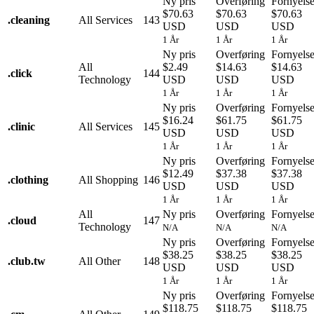
Ny pris
Overføring
Fornyels
$70.63
$70.63
$70.63
.
cleaning
All Services
143
USD
USD
USD
1 År
1 År
1 År
Ny pris
Overføring
Fornyels
All
$2.49
$14.63
$14.63
.
click
144
Technology
USD
USD
USD
1 År
1 År
1 År
Ny pris
Overføring
Fornyels
$16.24
$61.75
$61.75
.
clinic
All Services
145
USD
USD
USD
1 År
1 År
1 År
Ny pris
Overføring
Fornyels
$12.49
$37.38
$37.38
.
clothing
All Shopping
146
USD
USD
USD
1 År
1 År
1 År
All
Ny pris
Overføring
Fornyels
.
cloud
147
Technology
N/A
N/A
N/A
Ny pris
Overføring
Fornyels
$38.25
$38.25
$38.25
.
club.tw
All Other
148
USD
USD
USD
1 År
1 År
1 År
Ny pris
Overføring
Fornyels
$118.75
$118.75
$118.75