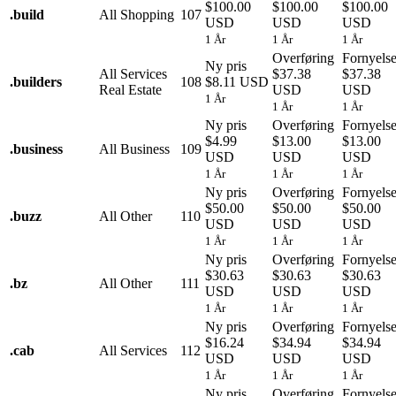
$100.00
$100.00
$100.00
.
build
All Shopping
107
USD
USD
USD
1 År
1 År
1 År
Overføring
Fornyels
Ny pris
All Services
$37.38
$37.38
.
builders
108
$8.11 USD
Real Estate
USD
USD
1 År
1 År
1 År
Ny pris
Overføring
Fornyels
$4.99
$13.00
$13.00
.
business
All Business
109
USD
USD
USD
1 År
1 År
1 År
Ny pris
Overføring
Fornyels
$50.00
$50.00
$50.00
.
buzz
All Other
110
USD
USD
USD
1 År
1 År
1 År
Ny pris
Overføring
Fornyels
$30.63
$30.63
$30.63
.
bz
All Other
111
USD
USD
USD
1 År
1 År
1 År
Ny pris
Overføring
Fornyels
$16.24
$34.94
$34.94
.
cab
All Services
112
USD
USD
USD
1 År
1 År
1 År
Ny pris
Overføring
Fornyels