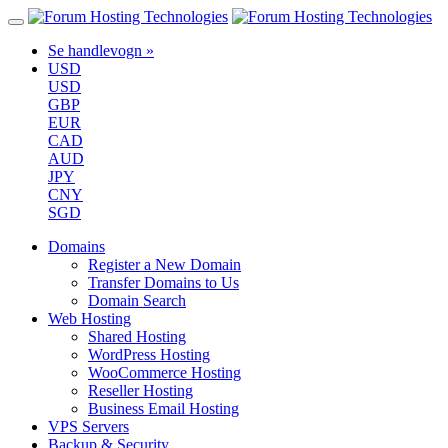
Se handlevogn »
USD
USD
GBP
EUR
CAD
AUD
JPY
CNY
SGD
Domains
Register a New Domain
Transfer Domains to Us
Domain Search
Web Hosting
Shared Hosting
WordPress Hosting
WooCommerce Hosting
Reseller Hosting
Business Email Hosting
VPS Servers
Backup & Security