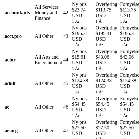
Ny pris
Overføring
Fornyels
All Services
$23.74
$113.75
$113.75
.
accountants
Money and
42
USD
USD
USD
Finance
1 År
1 År
1 År
Ny pris
Overføring
Fornyels
$195.31
$195.31
$195.31
.
acct.pro
All Other
43
USD
USD
USD
1 År
1 År
1 År
Ny pris
Overføring
Fornyels
All Arts and
$15.61
$43.06
$43.06
.
actor
44
Entertainment
USD
USD
USD
1 År
1 År
1 År
Ny pris
Overføring
Fornyels
$124.38
$124.38
$124.38
.
adult
All Other
45
USD
USD
USD
1 År
1 År
1 År
Ny pris
Overføring
Fornyels
$54.45
$54.45
$54.45
.
ae
All Other
46
USD
USD
USD
1 År
1 År
1 År
Ny pris
Overføring
Fornyels
$27.50
$27.50
$27.50
.
ae.org
All Other
47
USD
USD
USD