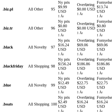
Ny pris
Fornyels
Overføring
$9.99
$13.74
.
biz.pl
All Other
95
$0.00 USD
USD
USD
1 År
1 År
1 År
Ny pris
Fornyels
Overføring
$0.80
$0.80
.
biz.tr
All Other
96
$0.00 USD
USD
USD
1 År
1 År
1 År
Ny pris
Overføring
Fornyels
$16.24
$69.06
$69.06
.
black
All Novelty
97
USD
USD
USD
1 År
1 År
1 År
Ny pris
Overføring
Fornyels
$156.24
$186.86
$186.86
.
blackfriday
All Shopping
98
USD
USD
USD
1 År
1 År
1 År
Ny pris
Overføring
Fornyels
$12.49
$22.75
$22.75
.
blue
All Novelty
99
USD
USD
USD
1 År
1 År
1 År
Ny pris
Overføring
Fornyels
$2.49
$16.24
$16.24
.
boats
All Shopping
100
USD
USD
USD
1 År
1 År
1 År