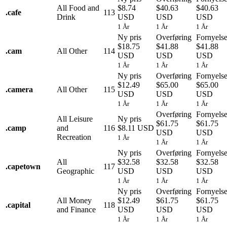
All Food and
$8.74
$40.63
$40.63
.
cafe
113
Drink
USD
USD
USD
1 År
1 År
1 År
Ny pris
Overføring
Fornyels
$18.75
$41.88
$41.88
.
cam
All Other
114
USD
USD
USD
1 År
1 År
1 År
Ny pris
Overføring
Fornyels
$12.49
$65.00
$65.00
.
camera
All Other
115
USD
USD
USD
1 År
1 År
1 År
Overføring
Fornyels
All Leisure
Ny pris
$61.75
$61.75
.
camp
and
116
$8.11 USD
USD
USD
Recreation
1 År
1 År
1 År
Ny pris
Overføring
Fornyels
All
$32.58
$32.58
$32.58
.
capetown
117
Geographic
USD
USD
USD
1 År
1 År
1 År
Ny pris
Overføring
Fornyels
All Money
$12.49
$61.75
$61.75
.
capital
118
and Finance
USD
USD
USD
1 År
1 År
1 År