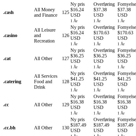
Ny pris
Overføring
Fornyels
All Money
$16.24
$37.38
$37.38
.
cash
125
and Finance
USD
USD
USD
1 År
1 År
1 År
Ny pris
Overføring
Fornyels
All Leisure
$16.24
$170.63
$170.63
.
casino
and
126
USD
USD
USD
Recreation
1 År
1 År
1 År
Ny pris
Overføring
Fornyels
$36.25
$36.25
$36.25
.
cat
All Other
127
USD
USD
USD
1 År
1 År
1 År
Ny pris
Overføring
Fornyels
All Services
$41.25
$41.25
$41.25
.
catering
Food and
128
USD
USD
USD
Drink
1 År
1 År
1 År
Ny pris
Overføring
Fornyels
$16.38
$16.38
$16.38
.
cc
All Other
129
USD
USD
USD
1 År
1 År
1 År
Ny pris
Overføring
Fornyels
$187.49
$187.49
$187.49
.
cc.bh
All Other
130
USD
USD
USD