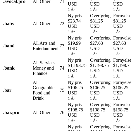
.
avocat.pro
All Other
71
USD
USD
USD
1 År
1 År
1 År
Ny pris
Overføring
Fornyels
$23.74
$81.25
$81.25
.
baby
All Other
72
USD
USD
USD
1 År
1 År
1 År
Ny pris
Overføring
Fornyels
All Arts and
$19.99
$27.63
$27.63
.
band
73
Entertainment
USD
USD
USD
1 År
1 År
1 År
Ny pris
Overføring
Fornyels
All Services
$1,198.75
$1,198.75
$1,198.7
.
bank
Money and
74
USD
USD
USD
Finance
1 År
1 År
1 År
All
Ny pris
Overføring
Fornyels
Geographic
$106.25
$106.25
$106.25
.
bar
75
Food and
USD
USD
USD
Drink
1 År
1 År
1 År
Ny pris
Overføring
Fornyels
$198.75
$198.75
$198.75
.
bar.pro
All Other
76
USD
USD
USD
1 År
1 År
1 År
Ny pris
Overføring
Fornyels