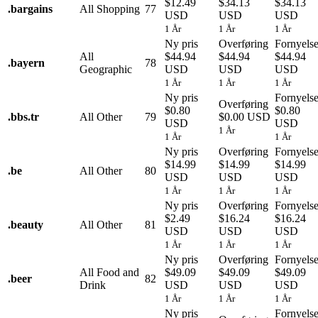
$12.49
$34.13
$34.13
.
bargains
All Shopping
77
USD
USD
USD
1 År
1 År
1 År
Ny pris
Overføring
Fornyels
All
$44.94
$44.94
$44.94
.
bayern
78
Geographic
USD
USD
USD
1 År
1 År
1 År
Ny pris
Fornyels
Overføring
$0.80
$0.80
.
bbs.tr
All Other
79
$0.00 USD
USD
USD
1 År
1 År
1 År
Ny pris
Overføring
Fornyels
$14.99
$14.99
$14.99
.
be
All Other
80
USD
USD
USD
1 År
1 År
1 År
Ny pris
Overføring
Fornyels
$2.49
$16.24
$16.24
.
beauty
All Other
81
USD
USD
USD
1 År
1 År
1 År
Ny pris
Overføring
Fornyels
All Food and
$49.09
$49.09
$49.09
.
beer
82
Drink
USD
USD
USD
1 År
1 År
1 År
Ny pris
Fornyels