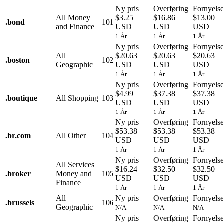
Ny pris
Overføring
Fornyels
All Money
$3.25
$16.86
$13.00
.
bond
101
and Finance
USD
USD
USD
1 År
1 År
1 År
Ny pris
Overføring
Fornyels
All
$20.63
$20.63
$20.63
.
boston
102
Geographic
USD
USD
USD
1 År
1 År
1 År
Ny pris
Overføring
Fornyels
$4.99
$37.38
$37.38
.
boutique
All Shopping
103
USD
USD
USD
1 År
1 År
1 År
Ny pris
Overføring
Fornyels
$53.38
$53.38
$53.38
.
br.com
All Other
104
USD
USD
USD
1 År
1 År
1 År
Ny pris
Overføring
Fornyels
All Services
$16.24
$32.50
$32.50
.
broker
Money and
105
USD
USD
USD
Finance
1 År
1 År
1 År
All
Ny pris
Overføring
Fornyels
.
brussels
106
Geographic
N/A
N/A
N/A
Ny pris
Overføring
Fornyels