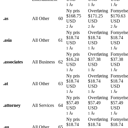
1 År
1 År
1 År
Ny pris
Overføring
Fornyels
$168.75
$171.25
$170.63
.
as
All Other
60
USD
USD
USD
2 År
2 År
2 År
Ny pris
Overføring
Fornyels
$18.74
$18.74
$18.74
.
asia
All Other
61
USD
USD
USD
1 År
1 År
1 År
Ny pris
Overføring
Fornyels
$16.24
$37.38
$37.38
.
associates
All Business
62
USD
USD
USD
1 År
1 År
1 År
Ny pris
Overføring
Fornyels
$18.74
$18.74
$18.74
.
at
All Other
63
USD
USD
USD
1 År
1 År
1 År
Ny pris
Overføring
Fornyels
$57.49
$57.49
$57.49
.
attorney
All Services
64
USD
USD
USD
1 År
1 År
1 År
Ny pris
Overføring
Fornyels
$18.74
$18.74
$18.74
.
au
All Other
65