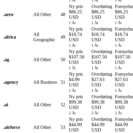
1 År
1 År
1 År
Ny pris
Overføring
Fornyels
$86.25
$86.25
$86.25
.
aero
All Other
48
USD
USD
USD
1 År
1 År
1 År
Ny pris
Overføring
Fornyels
All
$18.74
$18.74
$18.74
.
africa
49
Geographic
USD
USD
USD
1 År
1 År
1 År
Ny pris
Overføring
Fornyels
$107.50
$107.50
$107.50
.
ag
All Other
50
USD
USD
USD
1 År
1 År
1 År
Ny pris
Overføring
Fornyels
$4.99
$27.63
$27.63
.
agency
All Business
51
USD
USD
USD
1 År
1 År
1 År
Ny pris
Overføring
Fornyels
$99.38
$99.38
$99.38
.
ai
All Other
52
USD
USD
USD
2 År
2 År
2 År
Ny pris
Overføring
Fornyels
$44.99
$44.99
$44.99
.
airforce
All Other
53
USD
USD
USD