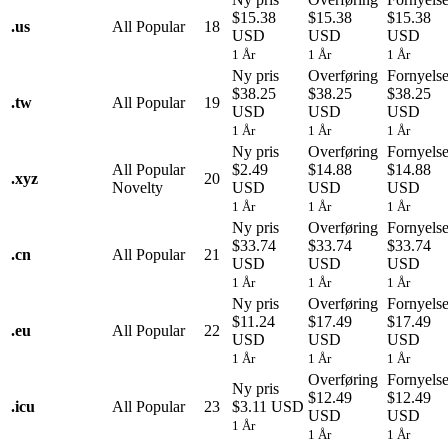
$15.38
$15.38
$15.38
.
us
All Popular
18
USD
USD
USD
1 År
1 År
1 År
Ny pris
Overføring
Fornyels
$38.25
$38.25
$38.25
.
tw
All Popular
19
USD
USD
USD
1 År
1 År
1 År
Ny pris
Overføring
Fornyels
All Popular
$2.49
$14.88
$14.88
.
xyz
20
Novelty
USD
USD
USD
1 År
1 År
1 År
Ny pris
Overføring
Fornyels
$33.74
$33.74
$33.74
.
cn
All Popular
21
USD
USD
USD
1 År
1 År
1 År
Ny pris
Overføring
Fornyels
$11.24
$17.49
$17.49
.
eu
All Popular
22
USD
USD
USD
1 År
1 År
1 År
Overføring
Fornyels
Ny pris
$12.49
$12.49
.
icu
All Popular
23
$3.11 USD
USD
USD
1 År
1 År
1 År