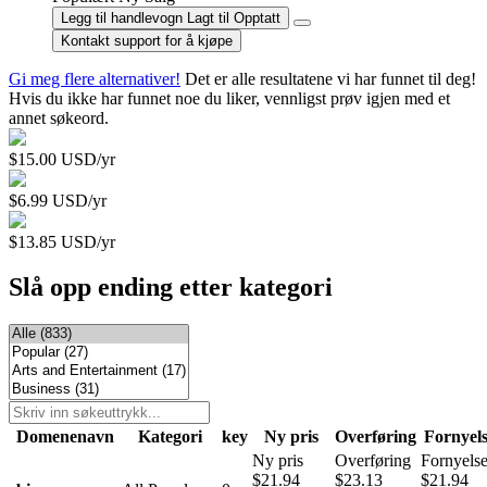
Legg til handlevogn
Lagt til
Opptatt
Kontakt support for å kjøpe
Gi meg flere alternativer!
Det er alle resultatene vi har funnet til deg!
Hvis du ikke har funnet noe du liker, vennligst prøv igjen med et
annet søkeord.
$15.00 USD/yr
$6.99 USD/yr
$13.85 USD/yr
Slå opp ending etter kategori
Domenenavn
Kategori
key
Ny pris
Overføring
Fornyel
Ny pris
Overføring
Fornyels
$21.94
$23.13
$21.94