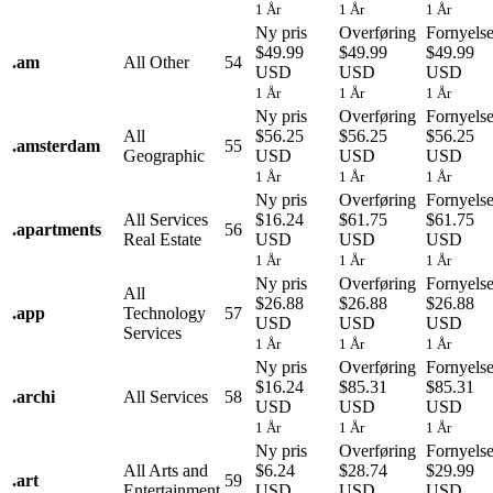
1 År
1 År
1 År
Ny pris
Overføring
Fornyels
$49.99
$49.99
$49.99
.
am
All Other
54
USD
USD
USD
1 År
1 År
1 År
Ny pris
Overføring
Fornyels
All
$56.25
$56.25
$56.25
.
amsterdam
55
Geographic
USD
USD
USD
1 År
1 År
1 År
Ny pris
Overføring
Fornyels
All Services
$16.24
$61.75
$61.75
.
apartments
56
Real Estate
USD
USD
USD
1 År
1 År
1 År
Ny pris
Overføring
Fornyels
All
$26.88
$26.88
$26.88
.
app
Technology
57
USD
USD
USD
Services
1 År
1 År
1 År
Ny pris
Overføring
Fornyels
$16.24
$85.31
$85.31
.
archi
All Services
58
USD
USD
USD
1 År
1 År
1 År
Ny pris
Overføring
Fornyels
All Arts and
$6.24
$28.74
$29.99
.
art
59
Entertainment
USD
USD
USD