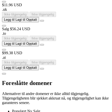
$11.96 USD
.
uk
Ikke tilgjengelig
Ikke tilgjengelig
Legg til
Lagt til
Opptatt
Salg
$56.24 USD
.
io
Ikke tilgjengelig
Ikke tilgjengelig
Legg til
Lagt til
Opptatt
$99.38 USD
.
ai
Ikke tilgjengelig
Ikke tilgjengelig
Legg til
Lagt til
Opptatt
Foreslåtte domener
Alternativer til andre domener er ikke alltid tilgjengelig.
Tilgjengeligheten blir sjekket akkruat nå, og tilgjengelighet kan ikke
garanteres senere.
Populært
Ny
Salg