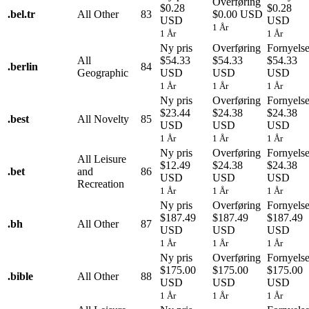
Overføring
$0.28
$0.28
.
bel.tr
All Other
83
$0.00 USD
USD
USD
1 År
1 År
1 År
Ny pris
Overføring
Fornyels
All
$54.33
$54.33
$54.33
.
berlin
84
Geographic
USD
USD
USD
1 År
1 År
1 År
Ny pris
Overføring
Fornyels
$23.44
$24.38
$24.38
.
best
All Novelty
85
USD
USD
USD
1 År
1 År
1 År
Ny pris
Overføring
Fornyels
All Leisure
$12.49
$24.38
$24.38
.
bet
and
86
USD
USD
USD
Recreation
1 År
1 År
1 År
Ny pris
Overføring
Fornyels
$187.49
$187.49
$187.49
.
bh
All Other
87
USD
USD
USD
1 År
1 År
1 År
Ny pris
Overføring
Fornyels
$175.00
$175.00
$175.00
.
bible
All Other
88
USD
USD
USD
1 År
1 År
1 År