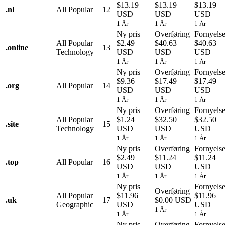
$13.19
$13.19
$13.19
.
nl
All Popular
12
USD
USD
USD
1 År
1 År
1 År
Ny pris
Overføring
Fornyels
All Popular
$2.49
$40.63
$40.63
.
online
13
Technology
USD
USD
USD
1 År
1 År
1 År
Ny pris
Overføring
Fornyels
$9.36
$17.49
$17.49
.
org
All Popular
14
USD
USD
USD
1 År
1 År
1 År
Ny pris
Overføring
Fornyels
All Popular
$1.24
$32.50
$32.50
.
site
15
Technology
USD
USD
USD
1 År
1 År
1 År
Ny pris
Overføring
Fornyels
$2.49
$11.24
$11.24
.
top
All Popular
16
USD
USD
USD
1 År
1 År
1 År
Ny pris
Fornyels
Overføring
All Popular
$11.96
$11.96
.
uk
17
$0.00 USD
Geographic
USD
USD
1 År
1 År
1 År
Ny pris
Overføring
Fornyels