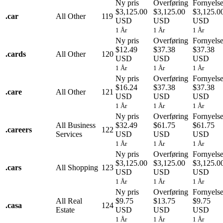
Ny pris
Overføring
Fornyels
$3,125.00
$3,125.00
$3,125.0
.
car
All Other
119
USD
USD
USD
1 År
1 År
1 År
Ny pris
Overføring
Fornyels
$12.49
$37.38
$37.38
.
cards
All Other
120
USD
USD
USD
1 År
1 År
1 År
Ny pris
Overføring
Fornyels
$16.24
$37.38
$37.38
.
care
All Other
121
USD
USD
USD
1 År
1 År
1 År
Ny pris
Overføring
Fornyels
All Business
$32.49
$61.75
$61.75
.
careers
122
Services
USD
USD
USD
1 År
1 År
1 År
Ny pris
Overføring
Fornyels
$3,125.00
$3,125.00
$3,125.0
.
cars
All Shopping
123
USD
USD
USD
1 År
1 År
1 År
Ny pris
Overføring
Fornyels
All Real
$9.75
$13.75
$9.75
.
casa
124
Estate
USD
USD
USD
1 År
1 År
1 År