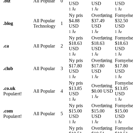
.
biz
All Popular
0
USD
USD
USD
1 År
1 År
1 År
Ny pris
Overføring
Fornyels
All Popular
$4.88
$37.49
$32.50
.
blog
1
Technology
USD
USD
USD
1 År
1 År
1 År
Ny pris
Overføring
Fornyels
$18.63
$18.63
$18.63
.
ca
All Popular
2
USD
USD
USD
1 År
1 År
1 År
Ny pris
Overføring
Fornyels
$17.80
$17.80
$17.80
.
club
All Popular
3
USD
USD
USD
1 År
1 År
1 År
Ny pris
Fornyels
Overføring
.
co.uk
$13.85
$13.85
All Popular
4
$0.00 USD
Populært!
USD
USD
1 År
1 År
1 År
Ny pris
Overføring
Fornyels
.
com
$15.00
$15.00
$15.00
All Popular
5
Populært!
USD
USD
USD
1 År
1 År
1 År
Ny pris
Overføring
Fornyels