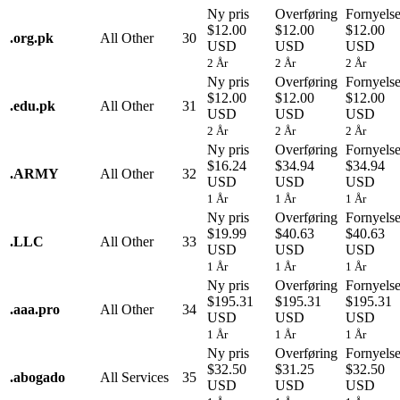
Ny pris
Overføring
Fornyels
$12.00
$12.00
$12.00
.
org.pk
All Other
30
USD
USD
USD
2 År
2 År
2 År
Ny pris
Overføring
Fornyels
$12.00
$12.00
$12.00
.
edu.pk
All Other
31
USD
USD
USD
2 År
2 År
2 År
Ny pris
Overføring
Fornyels
$16.24
$34.94
$34.94
.
ARMY
All Other
32
USD
USD
USD
1 År
1 År
1 År
Ny pris
Overføring
Fornyels
$19.99
$40.63
$40.63
.
LLC
All Other
33
USD
USD
USD
1 År
1 År
1 År
Ny pris
Overføring
Fornyels
$195.31
$195.31
$195.31
.
aaa.pro
All Other
34
USD
USD
USD
1 År
1 År
1 År
Ny pris
Overføring
Fornyels
$32.50
$31.25
$32.50
.
abogado
All Services
35
USD
USD
USD