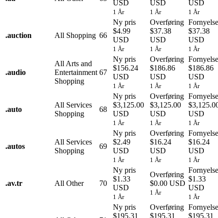
USD
USD
USD
1 År
1 År
1 År
Ny pris
Overføring
Fornyels
$4.99
$37.38
$37.38
.
auction
All Shopping
66
USD
USD
USD
1 År
1 År
1 År
Ny pris
Overføring
Fornyels
All Arts and
$156.24
$186.86
$186.86
.
audio
Entertainment
67
USD
USD
USD
Shopping
1 År
1 År
1 År
Ny pris
Overføring
Fornyels
All Services
$3,125.00
$3,125.00
$3,125.0
.
auto
68
Shopping
USD
USD
USD
1 År
1 År
1 År
Ny pris
Overføring
Fornyels
All Services
$2.49
$16.24
$16.24
.
autos
69
Shopping
USD
USD
USD
1 År
1 År
1 År
Ny pris
Fornyels
Overføring
$1.33
$1.33
.
av.tr
All Other
70
$0.00 USD
USD
USD
1 År
1 År
1 År
Ny pris
Overføring
Fornyels
$195.31
$195.31
$195.31