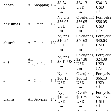
$8.74
$34.13
$34.13
.
cheap
All Shopping
137
USD
USD
USD
1 År
1 År
1 År
Ny pris
Overføring
Fornyels
$56.05
$56.05
$56.05
.
christmas
All Other
138
USD
USD
USD
1 År
1 År
1 År
Ny pris
Overføring
Fornyels
$16.24
$40.63
$40.63
.
church
All Other
139
USD
USD
USD
1 År
1 År
1 År
Overføring
Fornyels
Ny pris
All
$24.38
$24.38
.
city
140
$8.11 USD
Geographic
USD
USD
1 År
1 År
1 År
Ny pris
Overføring
Fornyels
$66.13
$66.13
$66.13
.
cl
All Other
141
USD
USD
USD
1 År
1 År
1 År
Ny pris
Overføring
Fornyels
$16.24
$61.75
$61.75
.
claims
All Services
142
USD
USD
USD
1 År
1 År
1 År