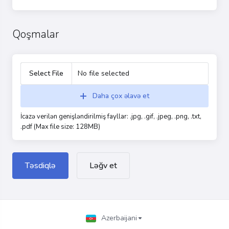
Qoşmalar
Select File
No file selected
Daha çox əlavə et
İcazə verilən genişləndirilmiş fayllar: .jpg, .gif, .jpeg, .png, .txt,
.pdf (Max file size: 128MB)
Ləğv et
Azerbaijani