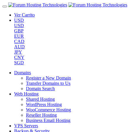
Ver Carrito
USD
USD
GBP
EUR
CAD
AUD
JPY
CNY
SGD
Domains
Register a New Domain
Transfer Domains to Us
Domain Search
Web Hosting
Shared Hosting
WordPress Hosting
WooCommerce Hosting
Reseller Hosting
Business Email Hosting
VPS Servers
Backup & Security