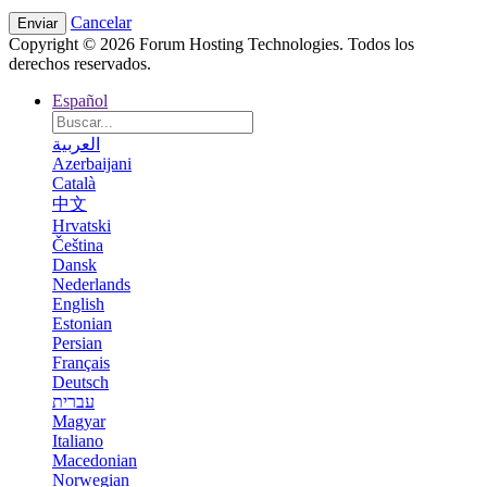
Cancelar
Copyright © 2026 Forum Hosting Technologies. Todos los
derechos reservados.
Español
العربية
Azerbaijani
Català
中文
Hrvatski
Čeština
Dansk
Nederlands
English
Estonian
Persian
Français
Deutsch
עברית
Magyar
Italiano
Macedonian
Norwegian